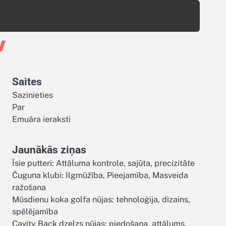
v
Saites
Sazinieties
Par
Emuāra ieraksti
Jaunākās ziņas
Īsie putteri: Attāluma kontrole, sajūta, precizitāte
Čuguna klubi: Ilgmūžība, Pieejamība, Masveida
ražošana
Mūsdienu koka golfa nūjas: tehnoloģija, dizains,
spēlējamība
Cavity Back dzelzs nūjas: piedošana, attālums,