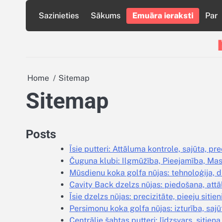
Skip
Sazinieties
Sākums
Emuāra ieraksti
Par
to
content
Home
Sitemap
Sitemap
Posts
Īsie putteri: Attāluma kontrole, sajūta, pre
Čuguna klubi: Ilgmūžība, Pieejamība, Ma
Mūsdienu koka golfa nūjas: tehnoloģija, d
Cavity Back dzelzs nūjas: piedošana, at
Īsie dzelzs nūjas: precizitāte, pieeju sitien
Persimonu koka golfa nūjas: izturība, sajū
Centrālie šahtas putteri: līdzsvars, sitiena