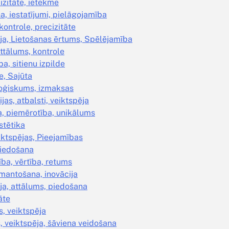
izitāte, ietekme
, iestatījumi, pielāgojamība
kontrole, precizitāte
ja, Lietošanas ērtums, Spēlējamība
attālums, kontrole
a, sitienu izpilde
e, Sajūta
loģiskums, izmaksas
jas, atbalsti, veiktspēja
ja, piemērotība, unikālums
stētika
iktspējas, Pieejamības
 piedošana
ba, vērtība, retums
zmantošana, inovācija
ija, attālums, piedošana
āte
s, veiktspēja
s, veiktspēja, šāviena veidošana