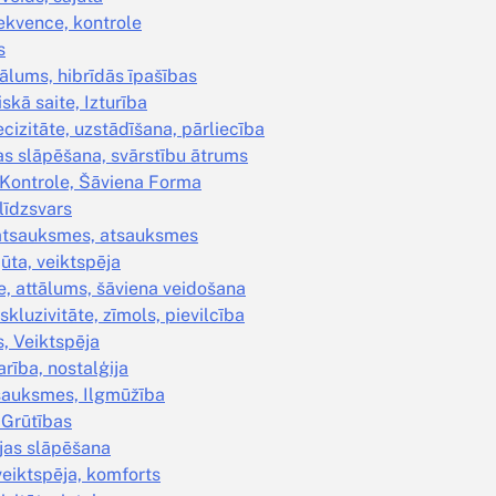
nsekvence, kontrole
s
tālums, hibrīdās īpašības
skā saite, Izturība
cizitāte, uzstādīšana, pārliecība
jas slāpēšana, svārstību ātrums
 Kontrole, Šāviena Forma
 līdzsvars
, atsauksmes, atsauksmes
ūta, veiktspēja
e, attālums, šāviena veidošana
kluzivitāte, zīmols, pievilcība
s, Veiktspēja
arība, nostalģija
tsauksmes, Ilgmūžība
, Grūtības
cijas slāpēšana
veiktspēja, komforts