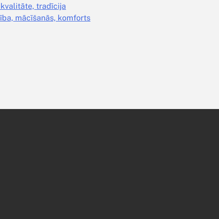
valitāte, tradīcija
ība, mācīšanās, komforts