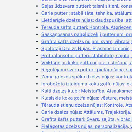
Sejas līdzsvara putteri: taisni sitieni, ko
Garie putteri: stabilitāte, tehnika, attālum
Lietderīgie dzelzs nūjas: daudzpusība, at
Tērauda šafts putteri: Kontrole, Atgriezeni
Saskaņošanas palīglīdzekļi putteriem: pre
Grafīta šafts dzelzs nūjām: svars, vibrāci
Spēlētāji Dzelzs Nūjas: Prasmes Līmenis,
Pretbalansētie putteri: stabilitāte, sajūta,
Veiktspējas koka golfa nūjas: testēšana
Regulējami svaru putteri: pielāgošana, saj
Zema griezes spēka dzelzs nūjas: kontrol
Ierobežota izlaiduma koka golfa nūjas: eks
Kalti dzelzs klubi: Meistarība, Atsauksme
Klasiskie koka golfa nūjas: vēsture, meist
Tērauda stieņu dzelzs nūjas: Kontrole, A
Garie dzelzs nūjas: Attālums, Trajektorija
Grafīta šafts putteri: Svars, sajūta, vibrā
Pielāgotas dzelzs nūjas: personalizācija, 