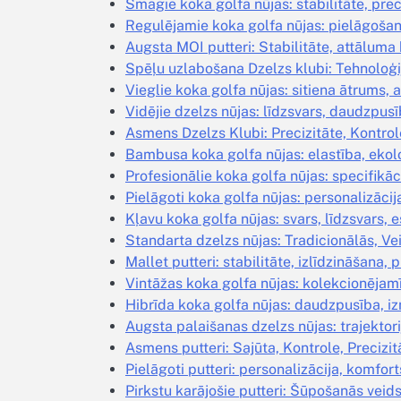
Smagie koka golfa nūjas: stabilitāte, prec
Regulējamie koka golfa nūjas: pielāgošana
Augsta MOI putteri: Stabilitāte, attāluma 
Spēļu uzlabošana Dzelzs klubi: Tehnoloģi
Vieglie koka golfa nūjas: sitiena ātrums, 
Vidējie dzelzs nūjas: līdzsvars, daudzpusīb
Asmens Dzelzs Klubi: Precizitāte, Kontrol
Bambusa koka golfa nūjas: elastība, eko
Profesionālie koka golfa nūjas: specifikāci
Pielāgoti koka golfa nūjas: personalizāci
Kļavu koka golfa nūjas: svars, līdzsvars, e
Standarta dzelzs nūjas: Tradicionālās, Ve
Mallet putteri: stabilitāte, izlīdzināšana,
Vintāžas koka golfa nūjas: kolekcionējamī
Hibrīda koka golfa nūjas: daudzpusība, i
Augsta palaišanas dzelzs nūjas: trajektor
Asmens putteri: Sajūta, Kontrole, Precizit
Pielāgoti putteri: personalizācija, komfort
Pirkstu karājošie putteri: Šūpošanās veid