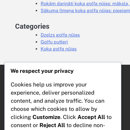
Rokām darināti koka golfa nūjas: māksla, k
Sākuma līmeņa koka golfa nūjas: pieejam
Categories
Dzelzs golfa nūjas
Golfu putteri
Koka golfa nūjas
We respect your privacy
Jaunākās ziņas
Cookies help us improve your
Īsie putteri: Attāluma kontrole, sajūta,
experience, deliver personalized
precizitāte
content, and analyze traffic. You can
Čuguna klubi: Ilgmūžība, Pieejamība,
Masveida ražošana
choose which cookies to allow by
Mūsdienu koka golfa nūjas: tehnoloģija,
clicking
Customize
. Click
Accept All
to
dizains, spēlējamība
consent or
Reject All
to decline non-
Cavity Back dzelzs nūjas: piedošana,